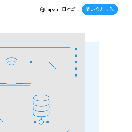
Japan | 日本語
問い合わせ先
言語
English
中文
日本語
国
US
Hong Kong
Singapore
Japan
Vietnam
Thailand