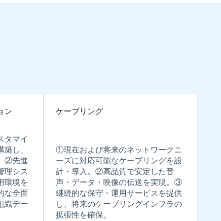
ョン
ケーブリング
スタマイ
構築し、
①現在および将来のネットワークニ
。②先進
ーズに対応可能なケーブリングを設
管理シス
計・導入。②高品質で安定した音
用環境を
声・データ・映像の伝送を実現。③
的な全面
継続的な保守・運用サービスを提供
組織デー
し、将来のケーブリングインフラの
拡張性を確保。