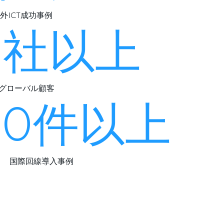
外ICT成功事例
0社以上
グローバル顧客
00件以上
国際回線導入事例