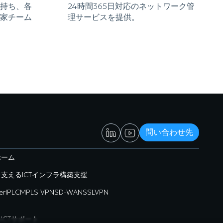
持ち、各
24時間365日対応のネットワーク管
家チーム
理サービスを提供。
問い合わせ先
ホーム
支えるICTインフラ構築支援
er
IPLC
MPLS VPN
SD-WAN
SSLVPN
ICTサポート