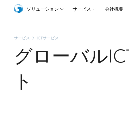
ソリューション
サービス
会社概要
シチュエーション
工場設立を支えるICTインフラ構築支援
ネットワークと通信
サービス
ICTサービス
ICTサービス
グローバルIC
ト