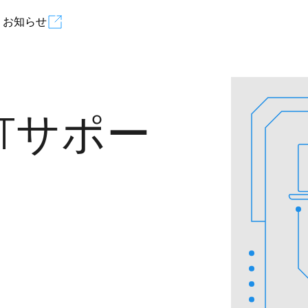
お知らせ
Data Center
IPLC
Tサポー
MPLS VPN
SD-WAN
SSLVPN