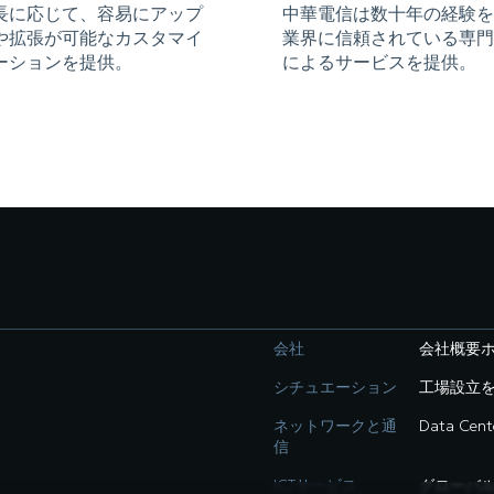
長に応じて、容易にアップ
中華電信は数十年の経験を
や拡張が可能なカスタマイ
業界に信頼されている専門
ーションを提供。
によるサービスを提供。
会社
会社概要
シチュエーション
工場設立を
ネットワークと通
Data Cent
信
ICTサービス
グローバル